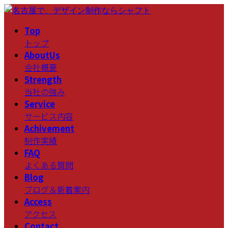
コ
ナ
ン
ビ
Top
テ
ゲ
トップ
ン
ー
AboutUs
ツ
シ
会社概要
へ
ョ
Strength
ス
ン
当社の強み
キ
に
Service
ッ
移
サービス内容
プ
動
Achivement
制作実績
FAQ
よくある質問
Blog
ブログ＆新着案内
Access
アクセス
Contact